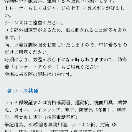
Ⓐ訓練中の服装は、運動できる服装でお願いします。
トレーナーもしくはジャージの上下 → 長ズボンが好まし
い。
ジーンズはご遠慮ください。
（※野外訓練等があるため、虫に刺されることが多々あり
ます。）
尚、上着は訓練服をお貸しいたしますので、中に着るもの
だけご用意ください。
時期により、気温が氷点下になる時もありますので、防寒
着（インナー・アウター）もご用意ください。
会場に来る際の服装は自由です。
各コース共通
マイナ保険証または資格確認書、運動靴、洗面用具、着替
え、タオル、レインウェア、帽子、防寒具（冬期）、腕時
計、目覚まし時計（携帯電話不可）
筆記用具、B5横書き事務用箋、カーボン紙、封筒（8
枚）、切手（8枚）、国語辞書（電子辞書も可）